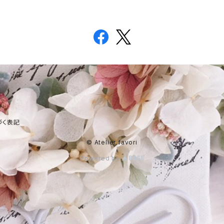
づく表記
© Atelier favori
Powered by